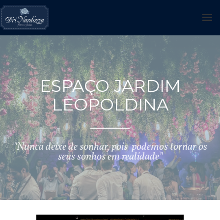
ESPAÇO JARDIM
LEOPOLDINA
"Nunca deixe de sonhar, pois podemos tornar os
seus sonhos em realidade"